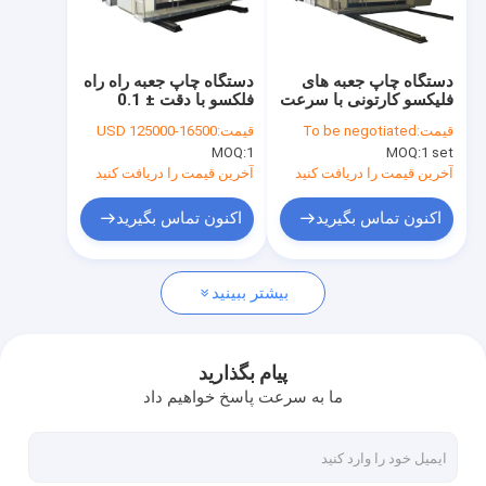
درباره ما
تور کارخانه
دستگاه چاپ جعبه های
دستگاه چاپ جعبه راه راه
فلیکسو کارتونی با سرعت
فلکسو با دقت ± 0.1
کنترل کیفیت
بالا
میلی متر عرض 900-
قیمت:
To be negotiated
قیمت:
16500-125000 USD
1600 میلی متر
MOQ:
1
MOQ:
1 set
با ما تماس بگیرید
آخرین قیمت را دریافت کنید
آخرین قیمت را دریافت کنید
درخواست نقل قول
اکنون تماس بگیرید
اکنون تماس بگیرید
بیشتر ببینید
دستگاه چاپ فلکسو کارتن راه راه
دستگاه لمینت فلوت
پیام بگذارید
ما به سرعت پاسخ خواهیم داد
دستگاه برش قالب کارتن راه راه
خط تولید مقوا راه راه