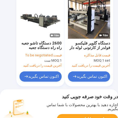
دستگاه گلویر فلیکسو
2600 دستگاه تاشو جعبه
فولدر از کارتونی لوله دار
راه راه دستگاه جعبه
تا کارتونی با دیوار 50-70
مقوایی ساز
قیمت:
قابل مذاکره
قیمت:
To be negotiated
میلی متری
1 set
MOQ:
1 ست
MOQ:
آخرین قیمت را دریافت کنید
آخرین قیمت را دریافت کنید
اکنون تماس بگیرید
اکنون تماس بگیرید
در وقت خود صرفه جویی کنید
اجازه دهید با بهترین محصولات با شما تماس
بگیریم.